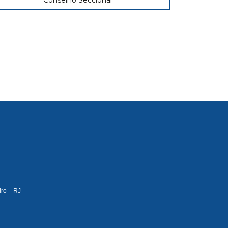
Conselho Seccional
iro – RJ